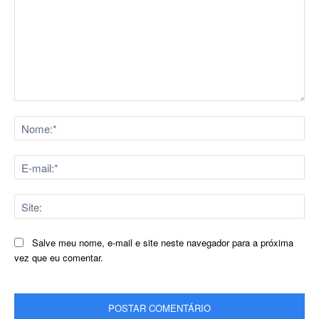
Comentário:
No
E-
mai
Sit
Salve meu nome, e-mail e site neste navegador para a próxima
vez que eu comentar.