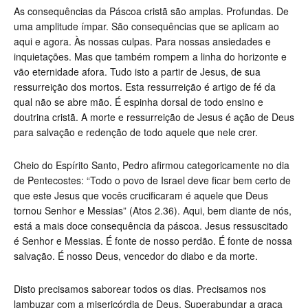
As consequências da Páscoa cristã são amplas. Profundas. De
uma amplitude ímpar. São consequências que se aplicam ao
aqui e agora. Às nossas culpas. Para nossas ansiedades e
inquietações. Mas que também rompem a linha do horizonte e
vão eternidade afora. Tudo isto a partir de Jesus, de sua
ressurreição dos mortos. Esta ressurreição é artigo de fé da
qual não se abre mão. É espinha dorsal de todo ensino e
doutrina cristã. A morte e ressurreição de Jesus é ação de Deus
para salvação e redenção de todo aquele que nele crer.
Cheio do Espírito Santo, Pedro afirmou categoricamente no dia
de Pentecostes: “Todo o povo de Israel deve ficar bem certo de
que este Jesus que vocês crucificaram é aquele que Deus
tornou Senhor e Messias” (Atos 2.36). Aqui, bem diante de nós,
está a mais doce consequência da páscoa. Jesus ressuscitado
é Senhor e Messias. É fonte de nosso perdão. É fonte de nossa
salvação. É nosso Deus, vencedor do diabo e da morte.
Disto precisamos saborear todos os dias. Precisamos nos
lambuzar com a misericórdia de Deus. Superabundar a graça