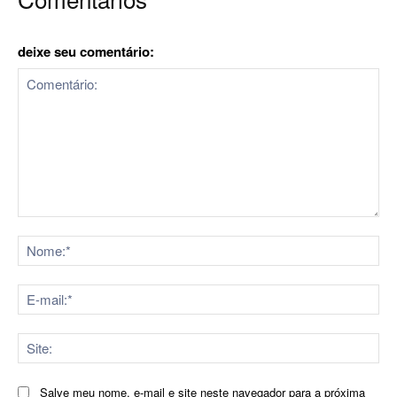
deixe seu comentário:
Comentário:
No
E-
mai
Sit
Salve meu nome, e-mail e site neste navegador para a próxima