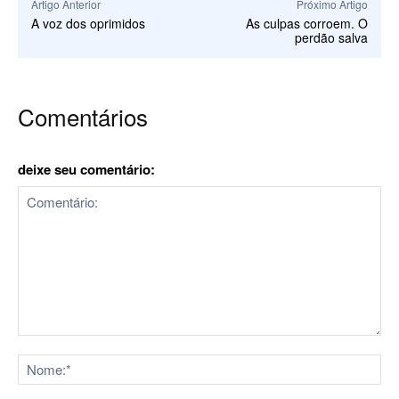
Artigo Anterior
Próximo Artigo
A voz dos oprimidos
As culpas corroem. O
perdão salva
Comentários
deixe seu comentário:
Comentário:
No