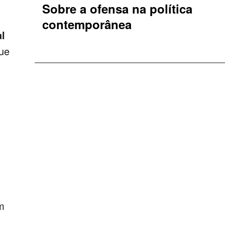
Sobre a ofensa na política
.
contemporânea
l
que
m