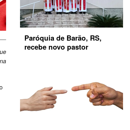
Paróquia de Barão, RS,
recebe novo pastor
kue
ana
o