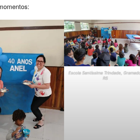
 momentos:
Escola Santíssima Trindade, Gramad
RS