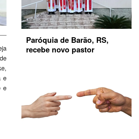
Paróquia de Barão, RS,
eja
recebe novo pastor
 de
ke,
a e
e e