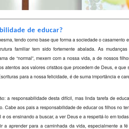
bilidade de educar?
a mesma, tendo como base que forma a sociedade o casamento e
utura familiar tem sido fortemente abalada. As mudanças
ma de “normal”, mexem com a nossa vida, a de nossos filho
mos atentos aos valores cristãos que procedem de Deus, e que 
scrituras para a nossa felicidade, é de suma importância e car
: a responsabilidade desta difícil, mas linda tarefa de educa
to. Cabe aos pais a responsabilidade de educar os filhos no te
al e os ensinando a buscar, a ver Deus e a respeitá-lo em todas
ir a aprender para a caminhada da vida, especialmente a fé