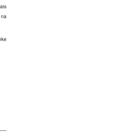
ais
 na
nke