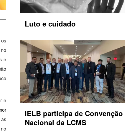
Luto e cuidado
 os
 no
s e
são
ece
r é
mor
IELB participa de Convenção
 as
Nacional da LCMS
 no