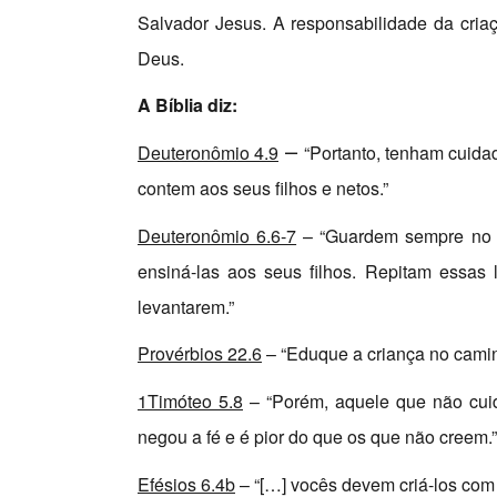
Salvador Jesus. A responsabilidade da criaç
Deus.
A Bíblia diz:
–
Deuteronômio 4.9
“Portanto, tenham cuida
contem aos seus filhos e netos.”
Deuteronômio 6.6-7
– “Guardem sempre no c
ensiná-las aos seus filhos. Repitam essas
levantarem.”
Provérbios 22.6
– “Eduque a criança no camin
1Timóteo 5.8
– “Porém, aquele que não cuid
negou a fé e é pior do que os que não creem.”
Efésios 6.4b
– “[…] vocês devem criá-los com 