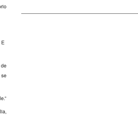
rio
. E
 de
 se
e.”
ia,