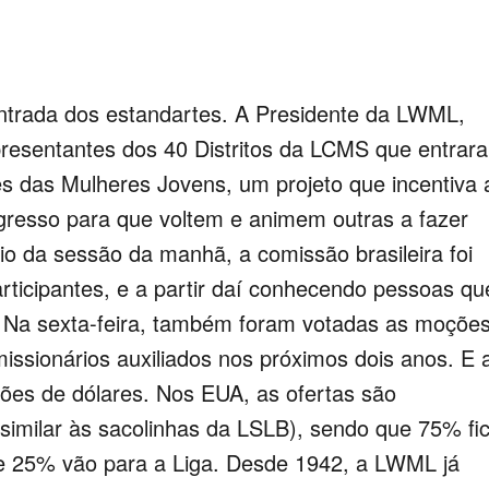
 entrada dos estandartes. A Presidente da LWML,
epresentantes dos 40 Distritos da LCMS que entrar
 das Mulheres Jovens, um projeto que incentiva 
gresso para que voltem e animem outras a fazer
io da sessão da manhã, a comissão brasileira foi
ticipantes, e a partir daí conhecendo pessoas qu
l. Na sexta-feira, também foram votadas as moçõe
missionários auxiliados nos próximos dois anos. E 
hões de dólares. Nos EUA, as ofertas são
similar às sacolinhas da LSLB), sendo que 75% fi
is e 25% vão para a Liga. Desde 1942, a LWML já