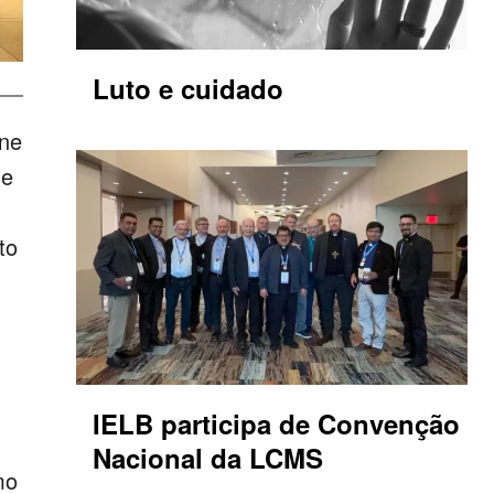
Luto e cuidado
ine
ue
to
IELB participa de Convenção
Nacional da LCMS
mo