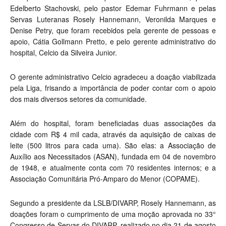
Edelberto Stachovski, pelo pastor Edemar Fuhrmann e pelas
Servas Luteranas Rosely Hannemann, Veronilda Marques e
Denise Petry, que foram recebidos pela gerente de pessoas e
apoio, Cátia Gollmann Pretto, e pelo gerente administrativo do
hospital, Celcio da Silveira Junior.
O gerente administrativo Celcio agradeceu a doação viabilizada
pela Liga, frisando a importância de poder contar com o apoio
dos mais diversos setores da comunidade.
Além do hospital, foram beneficiadas duas associações da
cidade com R$ 4 mil cada, através da aquisição de caixas de
leite (500 litros para cada uma). São elas: a Associação de
Auxílio aos Necessitados (ASAN), fundada em 04 de novembro
de 1948, e atualmente conta com 70 residentes internos; e a
Associação Comunitária Pró-Amparo do Menor (COPAME).
Segundo a presidente da LSLB/DIVARP, Rosely Hannemann, as
doações foram o cumprimento de uma moção aprovada no 33°
Congresso de Servas do DIVARP, realizado no dia 21 de agosto