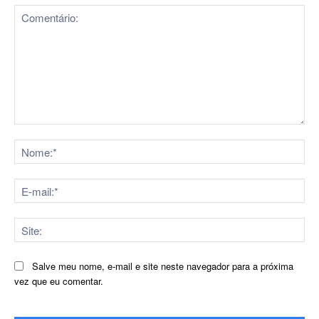
Comentário:
No
E-
mai
Sit
Salve meu nome, e-mail e site neste navegador para a próxima
vez que eu comentar.