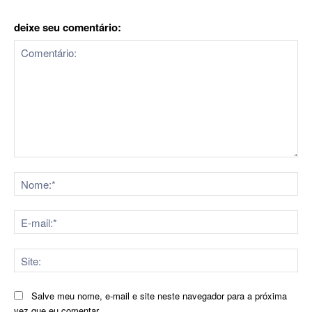
deixe seu comentário:
Comentário:
No
E-
mai
Sit
Salve meu nome, e-mail e site neste navegador para a próxima
vez que eu comentar.