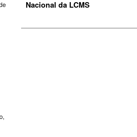
Nacional da LCMS
de
o,