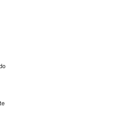
do
te