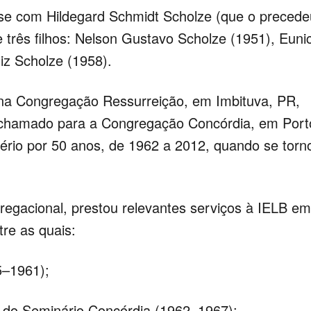
se com Hildegard Schmidt Scholze (que o precede
três filhos: Nelson Gustavo Scholze (1951), Euni
iz Scholze (1958).
iu na Congregação Ressurreição, em Imbituva, PR,
i chamado para a Congregação Concórdia, em Port
tério por 50 anos, de 1962 a 2012, quando se torn
regacional, prestou relevantes serviços à IELB em
tre as quais:
5–1961);
 do Seminário Concórdia (1962–1967);