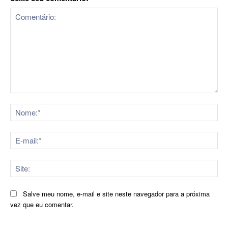
Comentário:
No
E-
mai
Sit
Salve meu nome, e-mail e site neste navegador para a próxima
vez que eu comentar.