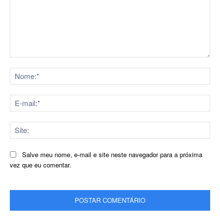
Comentário:
No
E-
mai
Sit
Salve meu nome, e-mail e site neste navegador para a próxima
vez que eu comentar.