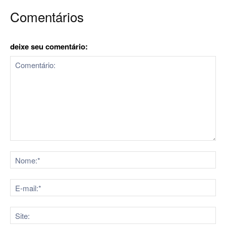
Comentários
deixe seu comentário:
Comentário:
No
E-
mai
Sit