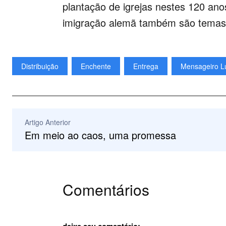
plantação de igrejas nestes 120 anos
imigração alemã também são temas p
Distribuição
Enchente
Entrega
Mensageiro L
Artigo Anterior
Em meio ao caos, uma promessa
Comentários
deixe seu comentário: