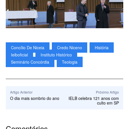
Concílio De Niceia
Credo Niceno
História
Ielboficial
Instituto Histórico
Seminário Concórdia
Teologia
Artigo Anterior
Próximo Artigo
O dia mais sombrio do ano
IELB celebra 121 anos com
culto em SP
Comentários