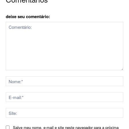
deixe seu comentário:
Comentário:
No
E-
mai
Sit
Salve meu nome, e-mail e site neste navegador para a próxima