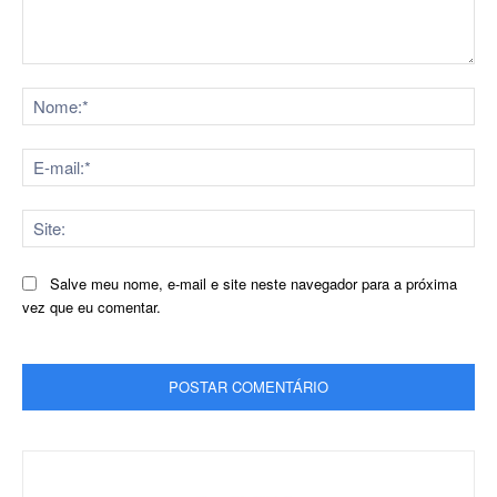
Comentário:
No
E-
mai
Sit
Salve meu nome, e-mail e site neste navegador para a próxima
vez que eu comentar.