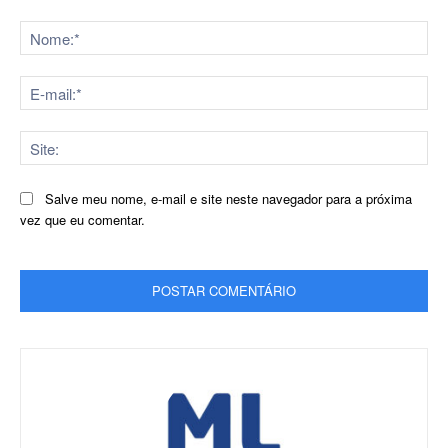
Comentário:
No
E-
mai
Sit
Salve meu nome, e-mail e site neste navegador para a próxima
vez que eu comentar.