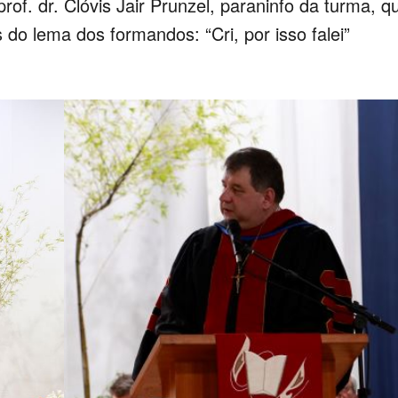
prof. dr. Clóvis Jair Prunzel, paraninfo da turma, q
o lema dos formandos: “Cri, por isso falei”