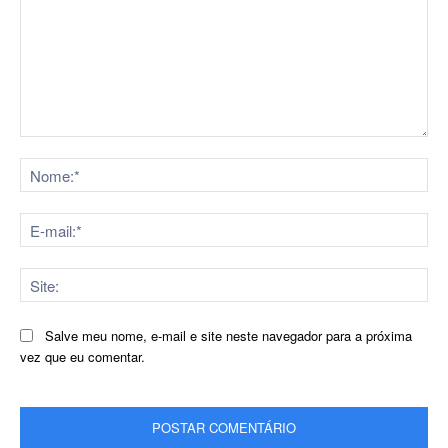
Comentário:
No
E-
mai
Sit
Salve meu nome, e-mail e site neste navegador para a próxima
vez que eu comentar.