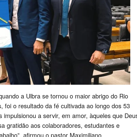
uando a Ulbra se tornou o maior abrigo do Rio
 foi o resultado da fé cultivada ao longo dos 53
os impulsionou a servir, em amor, àqueles que Deu
ssa gratidão aos colaboradores, estudantes e
abalho”, afirmou o pastor Maximiliano.