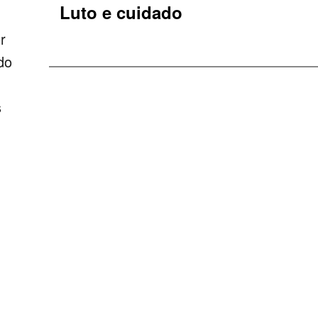
Luto e cuidado
r
do
s