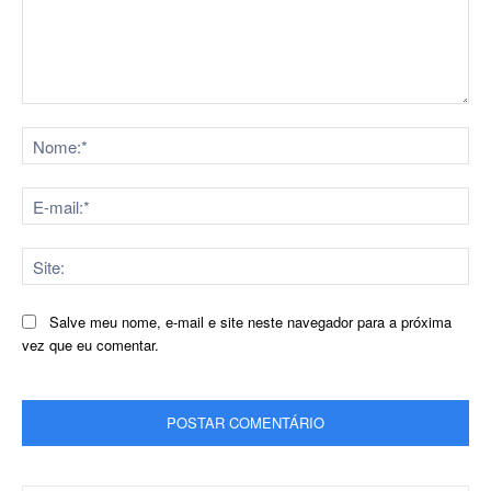
Comentário:
No
E-
mai
Sit
Salve meu nome, e-mail e site neste navegador para a próxima
vez que eu comentar.