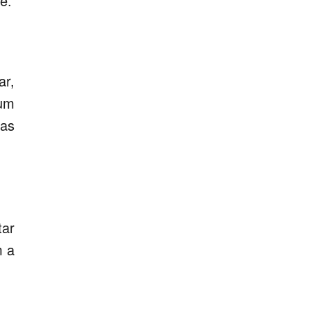
e.
ar,
 um
ras
tar
m a