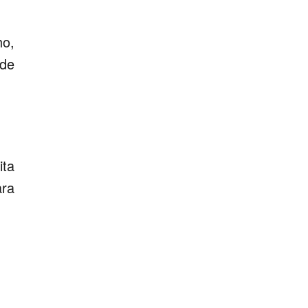
ho,
 de
ita
ara