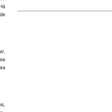
 Há
 de
er,
sse
ssa
os,