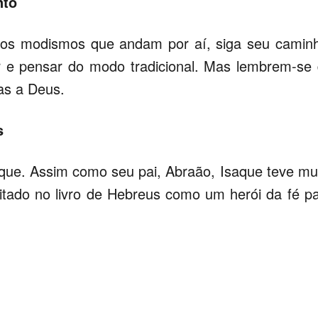
nto
los modismos que andam por aí, siga seu camin
r e pensar do modo tradicional. Mas lembrem-se
as a Deus.
s
saque. Assim como seu pai, Abraão, Isaque teve mu
citado no livro de Hebreus como um herói da fé p