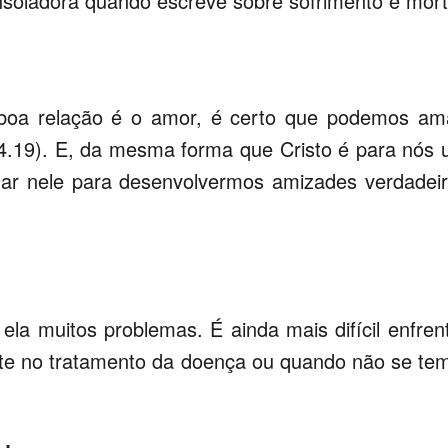
soladora quando escreve sobre sofrimento e mort
a boa relação é o amor, é certo que podemos am
 4.19). E, da mesma forma que Cristo é para nós
ar nele para desenvolvermos amizades verdadei
la muitos problemas. É ainda mais difícil enfren
ente no tratamento da doença ou quando não se te