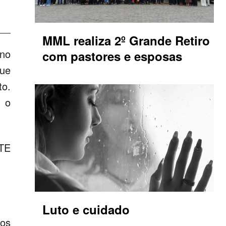
MML realiza 2º Grande Retiro
 no
com pastores e esposas
que
to.
m o
TE
Luto e cuidado
 os