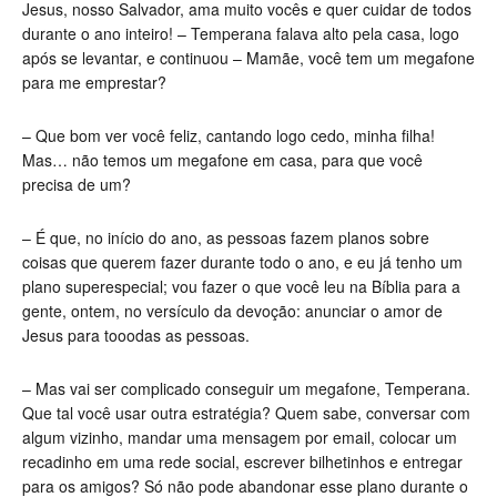
Jesus, nosso Salvador, ama muito vocês e quer cuidar de todos
durante o ano inteiro! – Temperana falava alto pela casa, logo
após se levantar, e continuou – Mamãe, você tem um megafone
para me emprestar?
– Que bom ver você feliz, cantando logo cedo, minha filha!
Mas… não temos um megafone em casa, para que você
precisa de um?
– É que, no início do ano, as pessoas fazem planos sobre
coisas que querem fazer durante todo o ano, e eu já tenho um
plano superespe­cial; vou fazer o que você leu na Bíblia para a
gente, ontem, no versículo da devoção: anunciar o amor de
Jesus para tooodas as pessoas.
– Mas vai ser complicado conseguir um megafone, Temperana.
Que tal você usar outra estratégia? Quem sabe, conversar com
al­gum vizinho, mandar uma mensagem por email, colocar um
reca­dinho em uma rede social, escrever bilhetinhos e entregar
para os amigos? Só não pode abandonar esse plano durante o