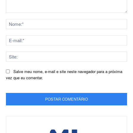
Comentário:
No
E-
mai
Sit
Salve meu nome, e-mail e site neste navegador para a próxima
vez que eu comentar.