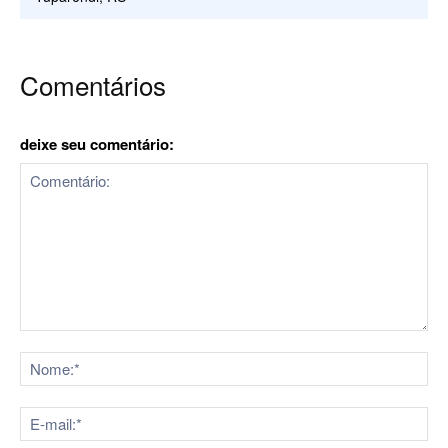
Comentários
deixe seu comentário:
Comentário:
No
E-
mai