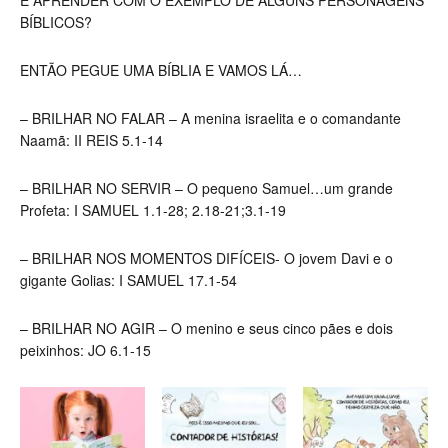
E APRENDER COM O EXEMPLO DE ALGUNS PERSONAGENS
BÍBLICOS?
ENTÃO PEGUE UMA BÍBLIA E VAMOS LÁ…
– BRILHAR NO FALAR – A menina israelita e o comandante
Naamã:
II REIS 5.1-14
– BRILHAR NO SERVIR – O pequeno Samuel…um grande
Profeta:
I SAMUEL 1.1-28; 2.18-21;3.1-19
– BRILHAR NOS MOMENTOS DIFÍCEIS- O jovem Davi e o
gigante Golias:
I SAMUEL 17.1-54
– BRILHAR NO AGIR – O menino e seus cinco pães e dois
peixinhos:
JO 6.1-15