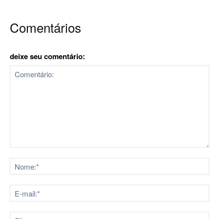
Comentários
deixe seu comentário:
Comentário:
No
E-
mai
Sit