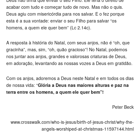
Deus não tinha que enviar o seu Filho. Ele teria o direito de
acabar com tudo e começar tudo de novo. Mas não o quis.
Deus agiu com misericórdia para nos salvar. E o fez porque
esta é a sua vontade: enviar o seu Filho para salvar “os
homens, a quem ele quer bem” (Lc 2.14c).
A resposta à história do Natal, com seus anjos, não é “oh, que
gracinha”, mas, sim, “oh, quão gracioso”! No Natal, podemos
nos juntar aos anjos, grandes e valorosas criaturas de Deus,
em adoração, levantando as nossas vozes a Deus em gratidão.
Com os anjos, adoremos a Deus neste Natal e em todos os dias
de nossa vida: “
Glória a Deus nas maiores alturas e paz na
terra entre os homens, a quem ele quer bem”!
Peter Beck
www.crosswalk.com/who-is-jesus/birth-of-jesus-christ/why-the-
angels-worshiped-at-christmas-11597144.html