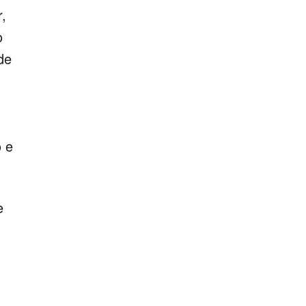
,
o
de
 e
e