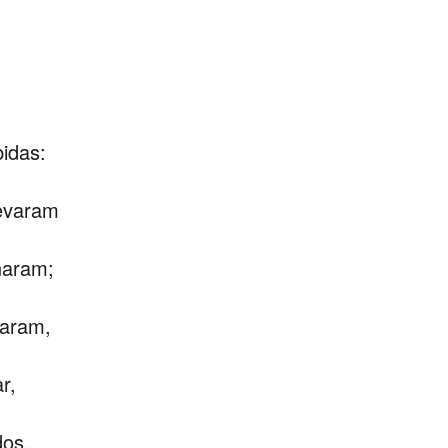
.
idas:
levaram
naram;
zaram,
r,
dos.