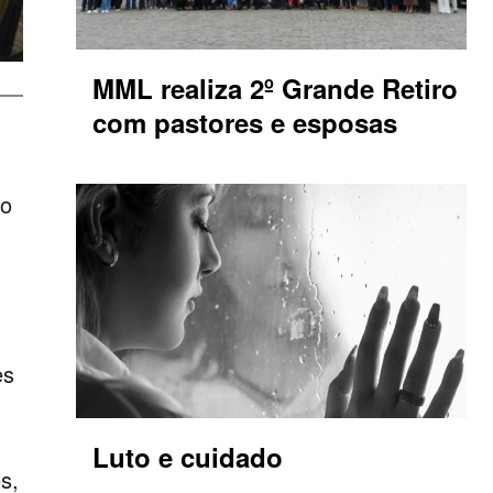
MML realiza 2º Grande Retiro
com pastores e esposas
ão
es
Luto e cuidado
s,