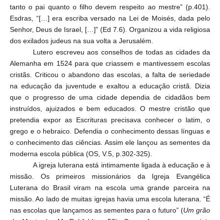
tanto o pai quanto o filho devem respeito ao mestre” (p.401).
Esdras, “[…] era escriba versado na Lei de Moisés, dada pelo
Senhor, Deus de Israel, […]” (Ed 7.6). Organizou a vida religiosa
dos exilados judeus na sua volta a Jerusalém.
Lutero escreveu aos conselhos de todas as cidades da
Alemanha em 1524 para que criassem e mantivessem escolas
cristãs. Criticou o abandono das escolas, a falta de seriedade
na educação da juventude e exaltou a educação cristã. Dizia
que o progresso de uma cidade dependia de cidadãos bem
instruídos, ajuizados e bem educados. O mestre cristão que
pretendia expor as Escrituras precisava conhecer o latim, o
grego e o hebraico. Defendia o conhecimento dessas línguas e
o conhecimento das ciências. Assim ele lançou as sementes da
moderna escola pública (OS, V.5, p.302-325).
A igreja luterana está intimamente ligada à educação e à
missão. Os primeiros missionários
da Igreja Evangélica
Luterana do Brasil viram na escola uma grande parceira na
missão. Ao lado de muitas igrejas havia uma escola luterana. “É
nas escolas que lançamos as sementes para o futuro” (
Um grão