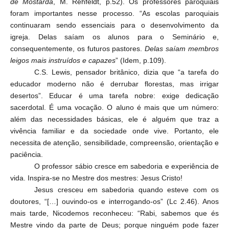
de Mostarda
, M. Rehfeldt, p.52). Os professores paroquiais
foram importantes nesse processo. “As escolas paroquiais
continuaram sendo essenciais para o desenvolvimento da
igreja. Delas saíam os alunos para o Seminário e,
consequentemente, os futuros pastores.
Delas saíam membros
leigos mais instruídos e capazes
” (Idem, p.109).
C.S. Lewis, pensador britânico, dizia que “a tarefa do
educador moderno não é derrubar florestas, mas irrigar
desertos”. Educar é uma tarefa nobre: exige dedicação
sacerdotal. É uma vocação. O aluno é mais que um número:
além das necessidades básicas, ele é alguém que traz a
vivência familiar e da sociedade onde vive. Portanto, ele
necessita de atenção, sensibilidade, compreensão, orientação e
paciência.
O professor sábio cresce em sabedoria e experiência de
vida. Inspira-se no Mestre dos mestres: Jesus Cristo!
Jesus cresceu em sabedoria quando esteve com os
doutores, “[…] ouvindo-os e interrogando-os” (Lc 2.46). Anos
mais tarde, Nicodemos reconheceu: “Rabi, sabemos que és
Mestre vindo da parte de Deus; porque ninguém pode fazer