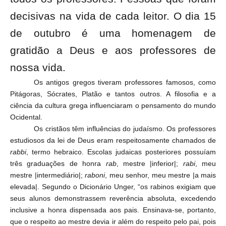
decisivas na vida de cada leitor. O dia 15
de outubro é uma homenagem de
gratidão a Deus e aos professores de
nossa vida.
Os antigos gregos tiveram professores famosos, como
Pitágoras, Sócrates, Platão e tantos outros. A filosofia e a
ciência da cultura grega influenciaram o pensamento do mundo
Ocidental.
Os cristãos têm influências do judaísmo. Os professores
estudiosos da lei de Deus eram respeitosamente chamados de
rabbi
, termo hebraico. Escolas judaicas posteriores possuíam
três graduações de honra
rab
, mestre |inferior|;
rabi
, meu
mestre |intermediário|;
raboni
, meu senhor, meu mestre |a mais
elevada|. Segundo o Dicionário Unger, “os rabinos exigiam que
seus alunos demonstrassem reverência absoluta, excedendo
inclusive a honra dispensada aos pais. Ensinava-se, portanto,
que o respeito ao mestre devia ir além do respeito pelo pai, pois