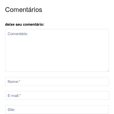
Comentários
deixe seu comentário:
Comentário:
No
E-
mai
Sit