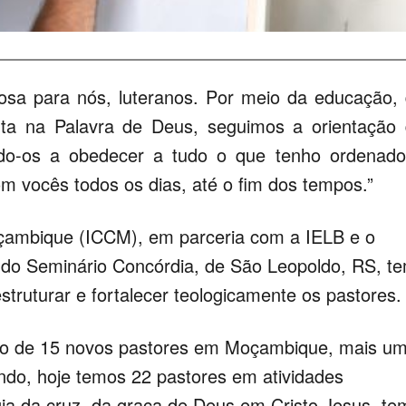
iosa para nós, luteranos. Por meio da educação,
nta na Palavra de Deus, seguimos a orientação
ndo-os a obedecer a tudo o que tenho ordenad
m vocês todos os dias, até o fim dos tempos.”
oçambique (ICCM), em parceria com a IELB e o
 do Seminário Concórdia, de São Leopoldo, RS, t
struturar e fortalecer teologicamente os pastores.
o de 15 novos pastores em Moçambique, mais u
ndo, hoje temos 22 pastores em atividades
ogia da cruz, da graça de Deus em Cristo Jesus, te