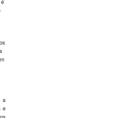
 é
-
 os
s
em
a a
s e
os