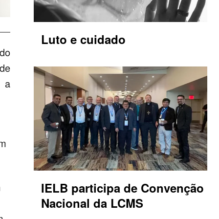
Luto e cuidado
 do
 de
o a
em
IELB participa de Convenção
m
Nacional da LCMS
m