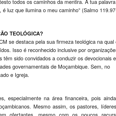
etesto todos os caminhos da mentira. A tua palavra
 é luz que ilumina o meu caminho” (Salmo 119.97
ÇÃO TEOLÓGICA?
CCM se destaca pela sua firmeza teológica na qual
ídos. Isso é reconhecido inclusive por organizaçõe
 têm sido convidados a conduzir os devocionais 
dades governamentais de Moçambique. Sem, no
ado e Igreja.
des, especialmente na área financeira, pois aind
oçambicanos. Mesmo assim, os pastores, lídere
rem ofertantes, mesmo com os poucos recurs