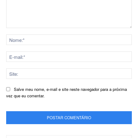
Comentário:
No
E-
mai
Sit
Salve meu nome, e-mail e site neste navegador para a próxima
vez que eu comentar.