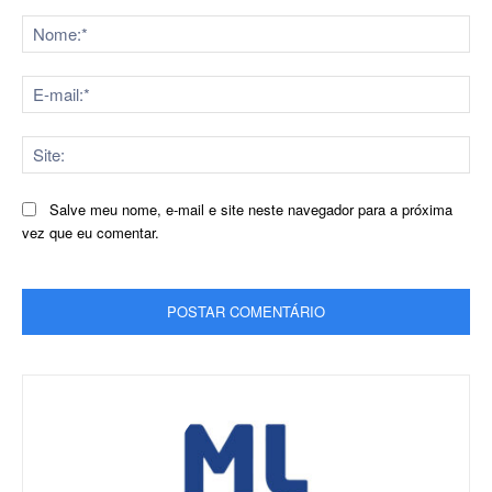
Comentário:
No
E-
mai
Sit
Salve meu nome, e-mail e site neste navegador para a próxima
vez que eu comentar.