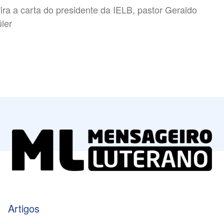
ira a carta do presidente da IELB, pastor Geraldo
ler
Artigos