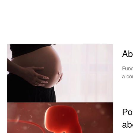
Ab
Fund
a co
Po
ab