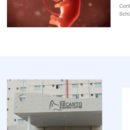
Conf
Schü