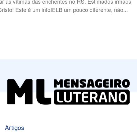
 as vítimas das enchentes no RS. Estimados irmãos
em Cristo! Este é um infoIELB um pouco diferente, não...
Artigos