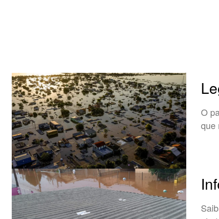
Le
O pa
que 
In
Saib