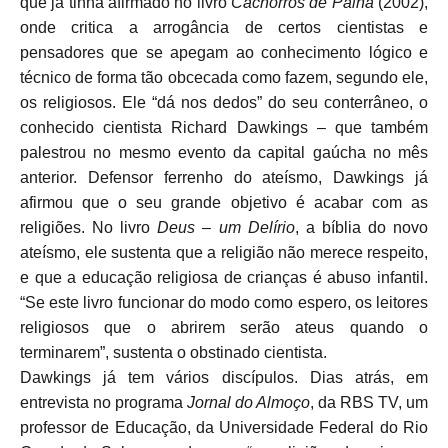
que já tinha afirmado no livro
Cachorros de Palha
(2002),
onde critica a arrogância de certos cientistas e
pensadores que se apegam ao conhecimento lógico e
técnico de forma tão obcecada como fazem, segundo ele,
os religiosos. Ele “dá nos dedos” do seu conterrâneo, o
conhecido
cientista Richard Dawkings – que também
palestrou no mesmo evento da capital gaúcha no mês
anterior. Defensor ferrenho do ateísmo, Dawkings já
afirmou que o seu grande objetivo é acabar com as
religiões. No livro
Deus – um Delírio
, a bíblia do novo
ateísmo, ele sustenta que a religião não merece respeito,
e que a educação religiosa de crianças é abuso infantil.
“Se este livro funcionar do modo como espero, os leitores
religiosos que o abrirem serão ateus quando o
terminarem”,
sustenta o obstinado cientista.
Dawkings já tem vários discípulos. Dias atrás, em
entrevista no programa
Jornal do Almoço
, da RBS TV, um
professor de Educação, da Universidade Federal do Rio