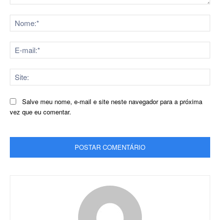
Comentário:
No
E-
mai
Sit
Salve meu nome, e-mail e site neste navegador para a próxima
vez que eu comentar.