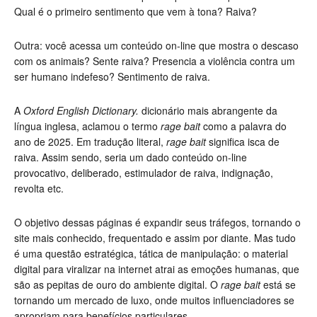
Qual é o primeiro sentimento que vem à tona? Raiva?
Outra: você acessa um conteúdo on-line que mostra o descaso
com os animais? Sente raiva? Presencia a violência contra um
ser humano indefeso? Sentimento de raiva.
A
Oxford English Dictionary.
dicionário mais abrangente da
língua inglesa, aclamou o termo
rage bait
como a palavra do
ano de 2025. Em tradução literal,
rage bait
significa isca de
raiva. Assim sendo, seria um dado conteúdo on-line
provocativo, deliberado, estimulador de raiva, indignação,
revolta etc.
O objetivo dessas páginas é expandir seus tráfegos, tornando o
site mais conhecido, frequentado e assim por diante. Mas tudo
é uma questão estratégica, tática de manipulação: o material
digital para viralizar na internet atrai as emoções humanas, que
são as pepitas de ouro do ambiente digital. O
rage bait
está se
tornando um mercado de luxo, onde muitos influenciadores se
apropriam para benefícios particulares.