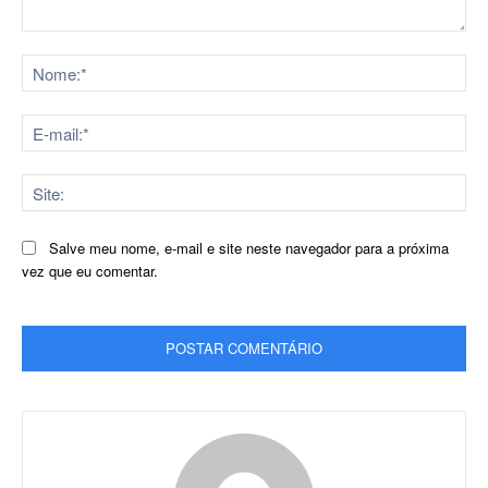
Comentário:
No
E-
mai
Sit
Salve meu nome, e-mail e site neste navegador para a próxima
vez que eu comentar.