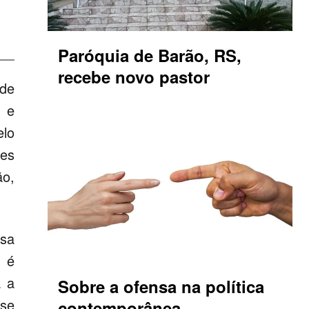
Paróquia de Barão, RS,
recebe novo pastor
 de
o e
elo
res
ão,
ssa
e é
a a
Sobre a ofensa na política
se
contemporânea