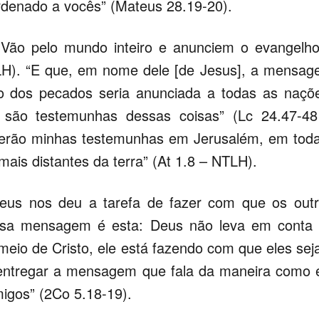
rdenado a vocês” (Mateus 28.19-20).
“Vão pelo mundo inteiro e anunciem o evangelh
LH). “E que, em nome dele [de Jesus], a mensa
o dos pecados seria anunciada a todas as naçõ
são testemunhas dessas coisas” (Lc 24.47-48
serão minhas testemunhas em Jerusalém, em tod
mais distantes da terra” (At 1.8 – NTLH).
eus nos deu a tarefa de fazer com que os out
sa mensagem é esta: Deus não leva em conta 
eio de Cristo, ele está fazendo com que eles se
ntregar a mensagem que fala da maneira como 
igos” (2Co 5.18-19).