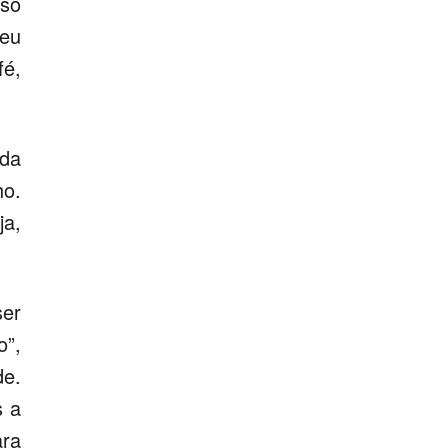
so
seu
fé,
 da
ho.
ja,
ser
o”,
de.
s a
ara