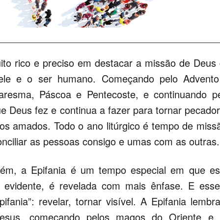
muito rico e preciso em destacar a missão de Deus
e ele e o ser humano. Começando pelo Advent
uaresma, Páscoa e Pentecoste, e continuando p
que Deus fez e continua a fazer para tornar pecado
os amados. Todo o ano litúrgico é tempo de miss
ciliar as pessoas consigo e umas com as outras.
orém, a Epifania é um tempo especial em que e
 evidente, é revelada com mais ênfase. E ess
ifania”: revelar, tornar visível. A Epifania lembr
 Jesus, começando pelos magos do Oriente e 