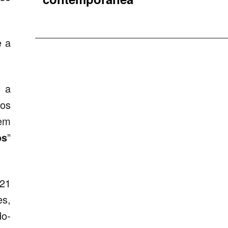
e a
 a
 os
uem
os
”
.21
es,
do-