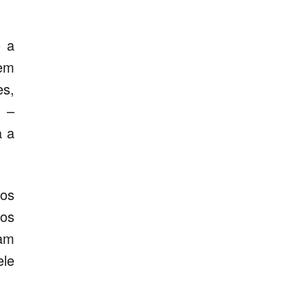
o a
gem
es,
 –
a a
ros
os
jam
ele