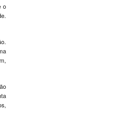
e o
de.
ão.
sma
im,
são
nta
os,