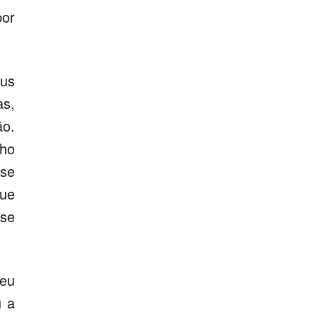
por
eus
as,
ão.
lho
se
ue
 se
seu
u a