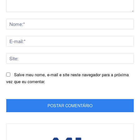
C
N
o
o
m
m
e
E
e
n
-
:
t
m
*
S
á
a
i
r
i
t
i
l
Salve meu nome, e-mail e site neste navegador para a próxima
e
o
:
vez que eu comentar.
:
:
*