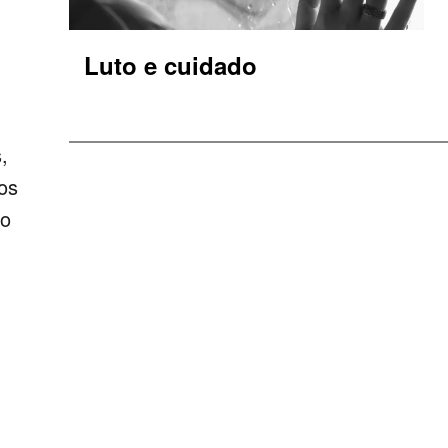
Luto e cuidado
,
os
 o