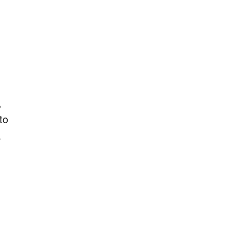
m
,
to
a