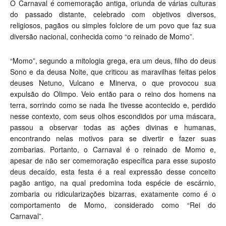
O Carnaval é comemoração antiga, oriunda de várias culturas
do passado distante, celebrado com objetivos diversos,
religiosos, pagãos ou simples folclore de um povo que faz sua
diversão nacional, conhecida como “o reinado de Momo”.
“Momo”, segundo a mitologia grega, era um deus, filho do deus
Sono e da deusa Noite, que criticou as maravilhas feitas pelos
deuses Netuno, Vulcano e Minerva, o que provocou sua
expulsão do Olimpo. Veio então para o reino dos homens na
terra, sorrindo como se nada lhe tivesse acontecido e, perdido
nesse contexto, com seus olhos escondidos por uma máscara,
passou a observar todas as ações divinas e humanas,
encontrando nelas motivos para se divertir e fazer suas
zombarias. Portanto, o Carnaval é o reinado de Momo e,
apesar de não ser comemoração específica para esse suposto
deus decaído, esta festa é a real expressão desse conceito
pagão antigo, na qual predomina toda espécie de escárnio,
zombaria ou ridicularizações bizarras, exatamente como é o
comportamento de Momo, considerado como “Rei do
Carnaval”.