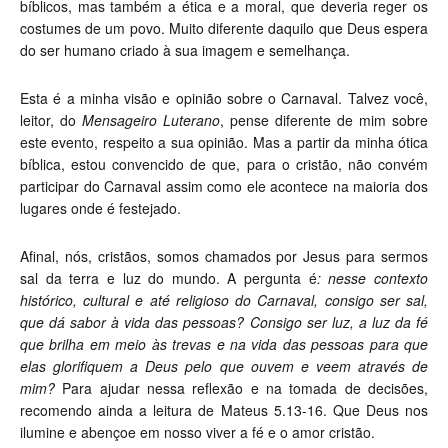
bíblicos, mas também a ética e a moral, que deveria reger os
costumes de um povo. Muito diferente daquilo que Deus espera
do ser humano criado à sua imagem e semelhança.
Esta é a minha visão e opinião sobre o Carnaval. Talvez você,
leitor, do
Mensageiro Luterano
, pense diferente de mim sobre
este evento, respeito a sua opinião. Mas a partir da minha ótica
bíblica, estou convencido de que, para o cristão, não convém
participar do Carnaval assim como ele acontece na maioria dos
lugares onde é festejado.
Afinal, nós, cristãos, somos chamados por Jesus para sermos
sal da terra e luz do mundo. A pergunta é
: nesse contexto
histórico, cultural e até religioso do Carnaval, consigo ser sal,
que dá sabor à vida das pessoas?
Consigo ser luz, a luz da fé
que brilha em meio às trevas e na vida das pessoas para que
elas glorifiquem a Deus pelo que ouvem e veem através de
mim?
Para ajudar nessa reflexão e na tomada de decisões,
recomendo ainda a leitura de Mateus 5.13-16. Que Deus nos
ilumine e abençoe em nosso viver a fé e o amor cristão.