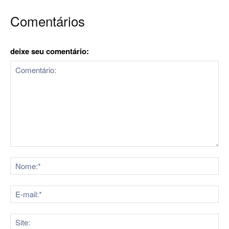
Comentários
deixe seu comentário:
Comentário:
No
E-
mai
Sit