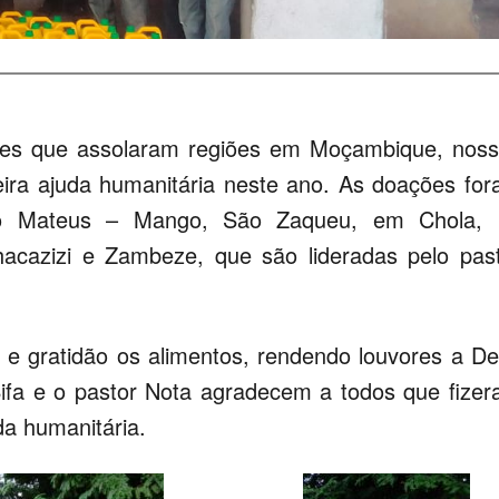
tes que assolaram regiões em Moçambique, nos
eira ajuda humanitária neste ano. As doações fo
ão Mateus – Mango, São Zaqueu, em Chola, 
cazizi e Zambeze, que são lideradas pelo pas
 e gratidão os alimentos, rendendo louvores a D
Sifa e o pastor Nota agradecem a todos que fize
a humanitária.