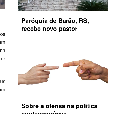
Paróquia de Barão, RS,
recebe novo pastor
sos
ram
na
tor
eus
ram
Sobre a ofensa na política
contemporânea