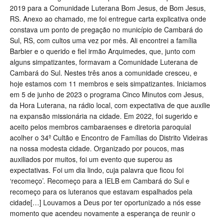
2019 para a Comunidade Luterana Bom Jesus, de Bom Jesus,
RS. Anexo ao chamado, me foi entregue carta explicativa onde
constava um ponto de pregação no município de Cambará do
Sul, RS, com cultos uma vez por mês. Ali encontrei a família
Barbier e o querido e fiel irmão Arquimedes, que, junto com
alguns simpatizantes, formavam a Comunidade Luterana de
Cambará do Sul. Nestes três anos a comunidade cresceu, e
hoje estamos com 11 membros e seis simpatizantes. Iniciamos
em 5 de junho de 2023 o programa Cinco Minutos com Jesus,
da Hora Luterana, na rádio local, com expectativa de que auxilie
na expansão missionária na cidade. Em 2022, foi sugerido e
aceito pelos membros cambaraenses e diretoria paroquial
acolher o 34º Cultão e Encontro de Famílias do Distrito Videiras
na nossa modesta cidade. Organizado por poucos, mas
auxiliados por muitos, foi um evento que superou as
expectativas. Foi um dia lindo, cuja palavra que ficou foi
‘recomeço’. Recomeço para a IELB em Cambará do Sul e
recomeço para os luteranos que estavam espalhados pela
cidade[…] Louvamos a Deus por ter oportunizado a nós esse
momento que acendeu novamente a esperança de reunir o