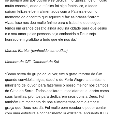
se apoiam uns aos outros e se dedicam, organizamos um culto
muito especial, onde a música foi algo fantástico, e todos
saíram felizes e bem alimentados com a Palavra e com o
momento de encontro que aquece e faz as brasas ficarem
vivas. Isso nos deu muito ânimo para o trabalho que segue,
temos um grande desafio ainda aqui na cidade para que Jesus
e o seu amor pelas pessoas seja conhecido e Deus seja
honrado em gratidão a tudo que ele nos dá.”
Marcos Barbier (conhecido como Zico)
Membro da CEL Cambará do Sul
“Como serva do grupo de louvor, tive o grato retorno do Sim
quando convidei amigos, daqui e de Porto Alegre, atuantes no
ministério de louvor, para fazermos o nosso melhor nos campos
de Cima da Serra. Todos aceitaram imediatamente, assim como
suas famílias, prontos para dedicarem seus dons a Deus. Foi
também um momento de nos alimentarmos com o amor e
graça que Deus nos dá. Foi muito bom receber e poder contar
com uma estrutura e conhecimento já existente, enquanto IELB,