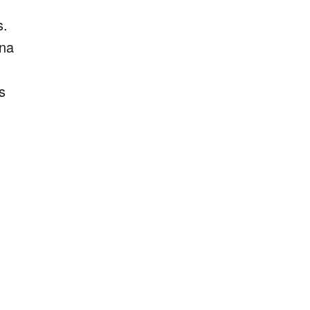
s.
 na
s