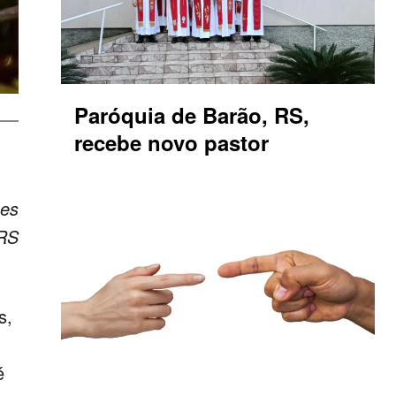
Paróquia de Barão, RS,
recebe novo pastor
pes
 RS
s,
é