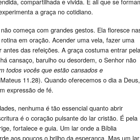
endida, compartilhada e vivida. É ali que se forma
 experimenta a graça no cotidiano.
 começa com grandes gestos. Ela floresce na
rotina em oração. Acender uma vela, fazer uma
 antes das refeições. A graça costuma entrar pel
há cansaço, barulho ou desordem, o Senhor não
m todos vocês que estão cansados e
Mateus 11.28). Quando oferecemos o dia a Deus,
am expressão de fé.
es, nenhuma é tão essencial quanto abrir
ritura é o coração pulsante do lar cristão. É pela
rige, fortalece e guia. Um lar onde a Bíblia
de aos poucos o brilho da esperança. Mas um lar