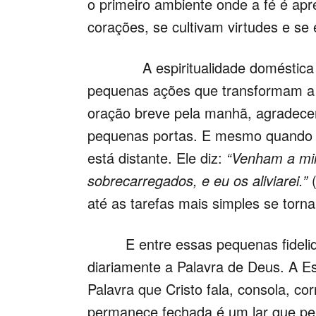
o primeiro ambiente onde a fé é apr
corações, se cultivam virtudes e se
A espiritualidade doméstica não
pequenas ações que transformam a 
oração breve pela manhã, agradecer
pequenas portas. E mesmo quando 
está distante. Ele diz:
“Venham a mi
sobrecarregados, e eu os aliviarei.”
(
até as tarefas mais simples se torn
E entre essas pequenas fidelidad
diariamente a Palavra de Deus. A Esc
Palavra que Cristo fala, consola, cor
permanece fechada é um lar que per