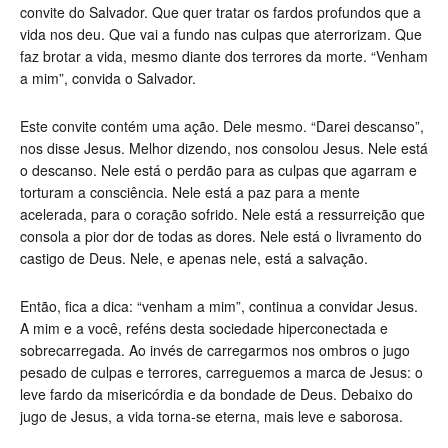
convite do Salvador. Que quer tratar os fardos profundos que a
vida nos deu. Que vai a fundo nas culpas que aterrorizam. Que
faz brotar a vida, mesmo diante dos terrores da morte. “Venham
a mim”, convida o Salvador.
Este convite contém uma ação. Dele mesmo. “Darei descanso”,
nos disse Jesus. Melhor dizendo, nos consolou Jesus. Nele está
o descanso. Nele está o perdão para as culpas que agarram e
torturam a consciência. Nele está a paz para a mente
acelerada, para o coração sofrido. Nele está a ressurreição que
consola a pior dor de todas as dores. Nele está o livramento do
castigo de Deus. Nele, e apenas nele, está a salvação.
Então, fica a dica: “venham a mim”, continua a convidar Jesus.
A mim e a você, reféns desta sociedade hiperconectada e
sobrecarregada. Ao invés de carregarmos nos ombros o jugo
pesado de culpas e terrores, carreguemos a marca de Jesus: o
leve fardo da misericórdia e da bondade de Deus. Debaixo do
jugo de Jesus, a vida torna-se eterna, mais leve e saborosa.