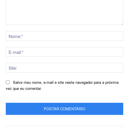
Comentário:
No
E-
mai
Sit
Salve meu nome, e-mail e site neste navegador para a próxima
vez que eu comentar.