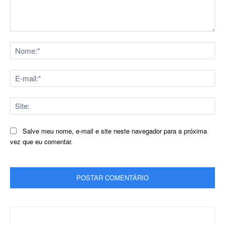
Comentário:
No
E-
mai
Sit
Salve meu nome, e-mail e site neste navegador para a próxima
vez que eu comentar.