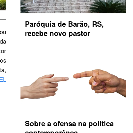
Paróquia de Barão, RS,
rou
recebe novo pastor
 da
tor
 os
ta,
EL
Sobre a ofensa na política
contemporânea