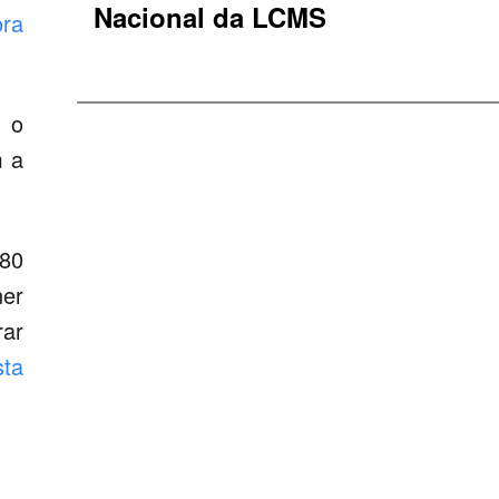
Nacional da LCMS
ora
m o
m a
 80
ner
rar
sta