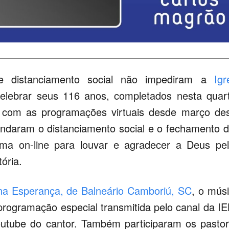
 distanciamento social não impediram a
Igr
lebrar seus 116 anos, completados nesta quar
a com as programações virtuais desde março de
ndaram o distanciamento social e o fechamento 
rma on-line para louvar e agradecer a Deus pe
ória.
na Esperança, de Balneário Camboriú, SC
, o mús
programação especial transmitida pelo canal da I
outube do cantor. Também participaram os pasto