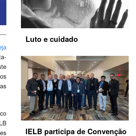
Luto e cuidado
eja
ta-
ste
dos
las
ico
ELB
IELB participa de Convenção
res