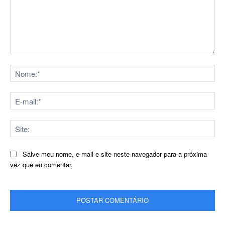
Comentário:
No
E-
mai
Sit
Salve meu nome, e-mail e site neste navegador para a próxima
vez que eu comentar.