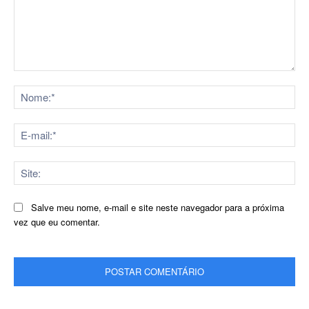
Comentário:
No
E-
mai
Sit
Salve meu nome, e-mail e site neste navegador para a próxima
vez que eu comentar.